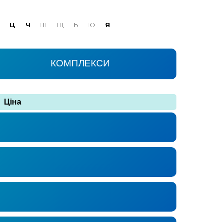
Ц
Ч
Ш
Щ
Ь
Ю
Я
КОМПЛЕКСИ
Ціна