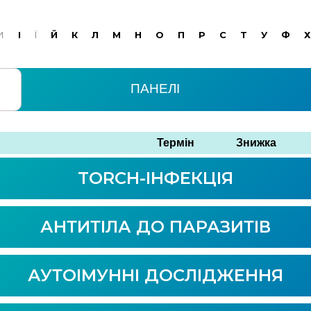
И
І
Ї
Й
К
Л
М
Н
О
П
Р
С
Т
У
Ф
Х
ПАНЕЛІ
Термін
Знижка
TORCH-ІНФЕКЦІЯ
АНТИТІЛА ДО ПАРАЗИТІВ
АУТОІМУННІ ДОСЛІДЖЕННЯ