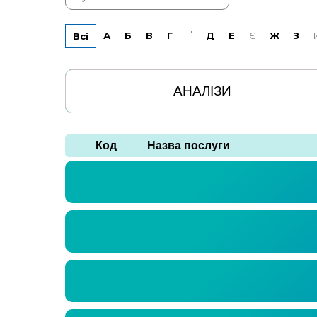
А
Б
В
Г
Ґ
Д
Е
Є
Ж
З
Всі
АНАЛІЗИ
Код
Назва послуги