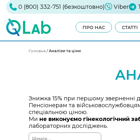
0 (800) 332-751 (безкоштовно)
Viber
ПРО НАС
СТАТТІ
Головна
/
Аналізи та ціни
АН
Знижка 15% при першому зверненні д
Пенсіонерам та військовослужбовцям 
спеціальною ціною.
Ми
не виконуємо гінекологічний заб
лабораторних досліджень.