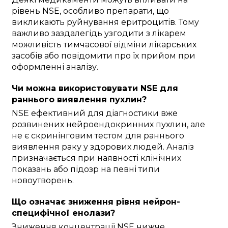
рівень NSE, особливо препарати, що
викликають руйнування еритроцитів. Тому
важливо заздалегідь узгодити з лікарем
можливість тимчасової відміни лікарських
засобів або повідомити про їх прийом при
оформленні аналізу.
Чи можна використовувати NSE для
раннього виявлення пухлин?
NSE ефективний для діагностики вже
розвинених нейроендокринних пухлин, але
не є скринінговим тестом для раннього
виявлення раку у здорових людей. Аналіз
призначається при наявності клінічних
показань або підозр на певні типи
новоутворень.
Що означає зниження рівня нейрон-
специфічної енолази?
Зниження концентрації NSE нижче