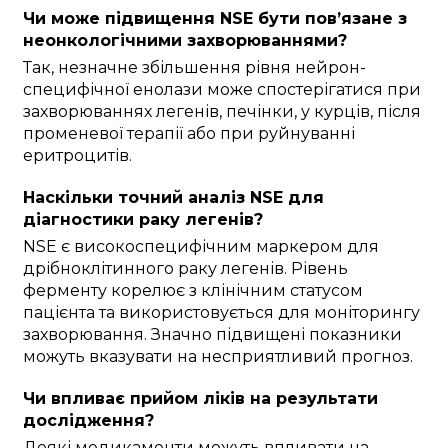
Чи може підвищення NSE бути пов’язане з
неонкологічними захворюваннями?
Так, незначне збільшення рівня нейрон-
специфічної енолази може спостерігатися при
захворюваннях легенів, печінки, у курців, після
променевої терапії або при руйнуванні
еритроцитів.
Наскільки точний аналіз NSE для
діагностики раку легенів?
NSE є високоспецифічним маркером для
дрібноклітинного раку легенів. Рівень
ферменту корелює з клінічним статусом
пацієнта та використовується для моніторингу
захворювання. Значно підвищені показники
можуть вказувати на несприятливий прогноз.
Чи впливає прийом ліків на результати
дослідження?
Деякі медикаменти можуть впливати на