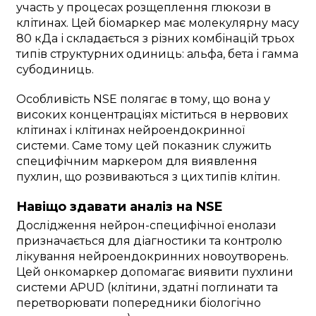
участь у процесах розщеплення глюкози в
клітинах. Цей біомаркер має молекулярну масу
80 кДа і складається з різних комбінацій трьох
типів структурних одиниць: альфа, бета і гамма
субодиниць.
Особливість NSE полягає в тому, що вона у
високих концентраціях міститься в нервових
клітинах і клітинах нейроендокринної
системи. Саме тому цей показник служить
специфічним маркером для виявлення
пухлин, що розвиваються з цих типів клітин.
Навіщо здавати аналіз на NSE
Дослідження нейрон-специфічної енолази
призначається для діагностики та контролю
лікування нейроендокринних новоутворень.
Цей онкомаркер допомагає виявити пухлини
системи APUD (клітини, здатні поглинати та
перетворювати попередники біологічно