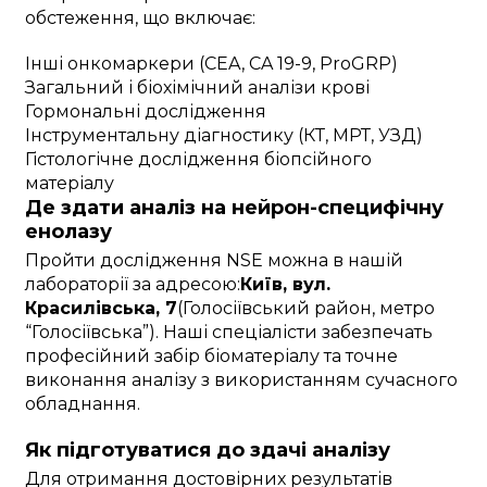
обстеження, що включає:
Інші онкомаркери (CEA, CA 19-9, ProGRP)
Загальний і біохімічний аналізи крові
Гормональні дослідження
Інструментальну діагностику (КТ, МРТ, УЗД)
Гістологічне дослідження біопсійного
матеріалу
Де здати аналіз на нейрон-специфічну
енолазу
Пройти дослідження NSE можна в нашій
лабораторії за адресою:
Київ, вул.
Красилівська, 7
(Голосіївський район, метро
“Голосіївська”). Наші спеціалісти забезпечать
професійний забір біоматеріалу та точне
виконання аналізу з використанням сучасного
обладнання.
Як підготуватися до здачі аналізу
Для отримання достовірних результатів