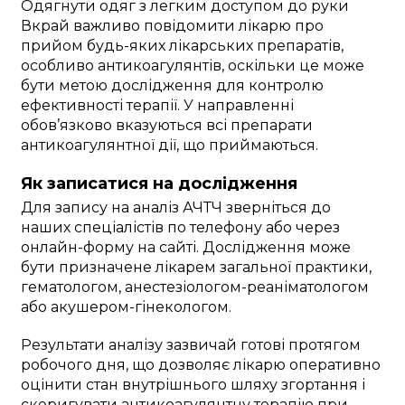
Одягнути одяг з легким доступом до руки
Вкрай важливо повідомити лікарю про
прийом будь-яких лікарських препаратів,
особливо антикоагулянтів, оскільки це може
бути метою дослідження для контролю
ефективності терапії. У направленні
обов’язково вказуються всі препарати
антикоагулянтної дії, що приймаються.
Як записатися на дослідження
Для запису на аналіз АЧТЧ зверніться до
наших спеціалістів по телефону або через
онлайн-форму на сайті. Дослідження може
бути призначене лікарем загальної практики,
гематологом, анестезіологом-реаніматологом
або акушером-гінекологом.
Результати аналізу зазвичай готові протягом
робочого дня, що дозволяє лікарю оперативно
оцінити стан внутрішнього шляху згортання і
скоригувати антикоагулянтну терапію при