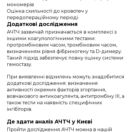
мономерів
Оцінка схильності до кровотеч у
передопераційному періоді
Додаткові дослідження
АЧТЧ зазвичай призначається в комплексі з
іншими коагулологічними тестами:
протромбіновим часом, тромбіновим часом,
визначенням рівня фібриногену та D-димеру.
Такий підхід забезпечує повну оцінку системи
гемостазу.
При виявленні відхилень можуть знадобитися
додаткові дослідження: визначення
активності окремих факторів згортання,
вовчакового антикоагулянта, антитромбіну III, а
також тести на наявність специфічних
інгібіторів.
Де здати аналіз АЧТЧ у Києві
Пройти дослідження АЧТЧ можна в нашій