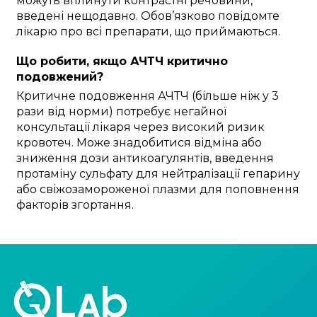
можуть вплинути контрастні речовини,
введені нещодавно. Обов’язково повідомте
лікарю про всі препарати, що приймаються.
Що робити, якщо АЧТЧ критично
подовжений?
Критичне подовження АЧТЧ (більше ніж у 3
рази від норми) потребує негайної
консультації лікаря через високий ризик
кровотеч. Може знадобитися відміна або
зниження дози антикоагулянтів, введення
протаміну сульфату для нейтралізації гепарину
або свіжозамороженої плазми для поповнення
факторів згортання.