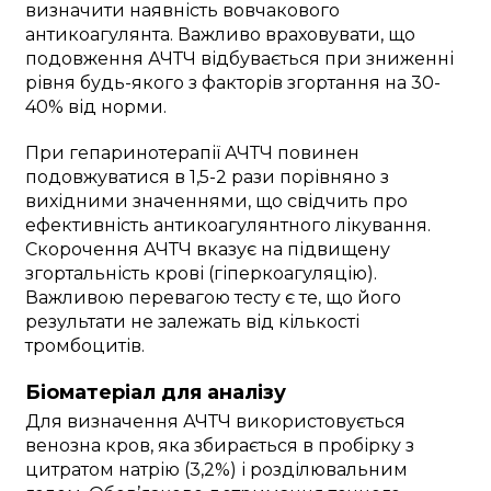
визначити наявність вовчакового
антикоагулянта. Важливо враховувати, що
подовження АЧТЧ відбувається при зниженні
рівня будь-якого з факторів згортання на 30-
40% від норми.
При гепаринотерапії АЧТЧ повинен
подовжуватися в 1,5-2 рази порівняно з
вихідними значеннями, що свідчить про
ефективність антикоагулянтного лікування.
Скорочення АЧТЧ вказує на підвищену
згортальність крові (гіперкоагуляцію).
Важливою перевагою тесту є те, що його
результати не залежать від кількості
тромбоцитів.
Біоматеріал для аналізу
Для визначення АЧТЧ використовується
венозна кров, яка збирається в пробірку з
цитратом натрію (3,2%) і розділювальним