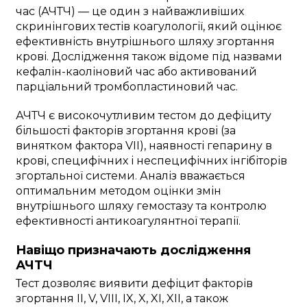
час (АЧТЧ) — це один з найважливіших
скринінгових тестів коагулології, який оцінює
ефективність внутрішнього шляху згортання
крові. Дослідження також відоме під назвами
кефалін-каоліновий час або активований
парціальний тромбопластиновий час.
АЧТЧ є високочутливим тестом до дефіциту
більшості факторів згортання крові (за
винятком фактора VII), наявності гепарину в
крові, специфічних і неспецифічних інгібіторів
згортальної системи. Аналіз вважається
оптимальним методом оцінки змін
внутрішнього шляху гемостазу та контролю
ефективності антикоагулянтної терапії.
Навіщо призначають дослідження
АЧТЧ
Тест дозволяє виявити дефіцит факторів
згортання II, V, VIII, IX, X, XI, XII, а також