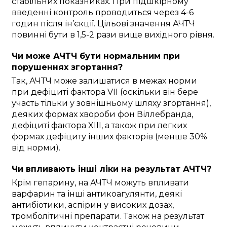
стабільних показниках. При підшкірному
введенні контроль проводиться через 4-6
годин після ін’єкції. Цільові значення АЧТЧ
повинні бути в 1,5-2 рази вище вихідного рівня.
Чи може АЧТЧ бути нормальним при
порушеннях згортання?
Так, АЧТЧ може залишатися в межах норми
при дефіциті фактора VII (оскільки він бере
участь тільки у зовнішньому шляху згортання),
деяких формах хвороби фон Віллебранда,
дефіциті фактора XIII, а також при легких
формах дефіциту інших факторів (менше 30%
від норми).
Чи впливають інші ліки на результат АЧТЧ?
Крім гепарину, на АЧТЧ можуть впливати
варфарин та інші антикоагулянти, деякі
антибіотики, аспірин у високих дозах,
тромболітичні препарати. Також на результат