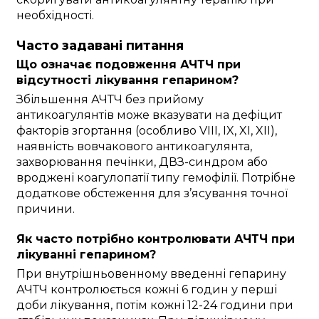
необхідності.
Часто задавані питання
Що означає подовження АЧТЧ при
відсутності лікування гепарином?
Збільшення АЧТЧ без прийому
антикоагулянтів може вказувати на дефіцит
факторів згортання (особливо VIII, IX, XI, XII),
наявність вовчакового антикоагулянта,
захворювання печінки, ДВЗ-синдром або
вроджені коагулопатії типу гемофілії. Потрібне
додаткове обстеження для з’ясування точної
причини.
Як часто потрібно контролювати АЧТЧ при
лікуванні гепарином?
При внутрішньовенному введенні гепарину
АЧТЧ контролюється кожні 6 годин у перші
доби лікування, потім кожні 12-24 години при