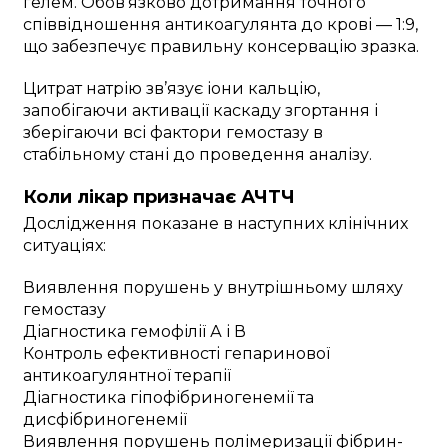
гелем. Обов’язково дотримання точного
співвідношення антикоагулянта до крові — 1:9,
що забезпечує правильну консервацію зразка.
Цитрат натрію зв’язує іони кальцію,
запобігаючи активації каскаду згортання і
зберігаючи всі фактори гемостазу в
стабільному стані до проведення аналізу.
Коли лікар призначає АЧТЧ
Дослідження показане в наступних клінічних
ситуаціях:
Виявлення порушень у внутрішньому шляху
гемостазу
Діагностика гемофілії А і В
Контроль ефективності гепаринової
антикоагулянтної терапії
Діагностика гіпофібриногенемії та
дисфібриногенемії
Виявлення порушень полімеризації фібрин-