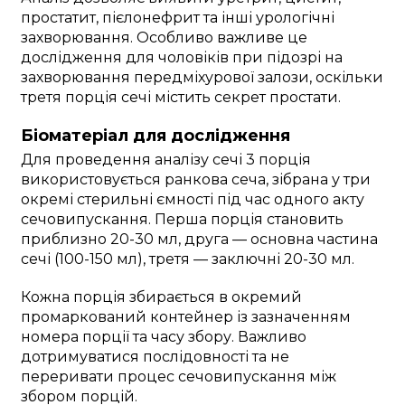
простатит, пієлонефрит та інші урологічні
захворювання. Особливо важливе це
дослідження для чоловіків при підозрі на
захворювання передміхурової залози, оскільки
третя порція сечі містить секрет простати.
Біоматеріал для дослідження
Для проведення аналізу сечі 3 порція
використовується ранкова сеча, зібрана у три
окремі стерильні ємності під час одного акту
сечовипускання. Перша порція становить
приблизно 20-30 мл, друга — основна частина
сечі (100-150 мл), третя — заключні 20-30 мл.
Кожна порція збирається в окремий
промаркований контейнер із зазначенням
номера порції та часу збору. Важливо
дотримуватися послідовності та не
переривати процес сечовипускання між
збором порцій.