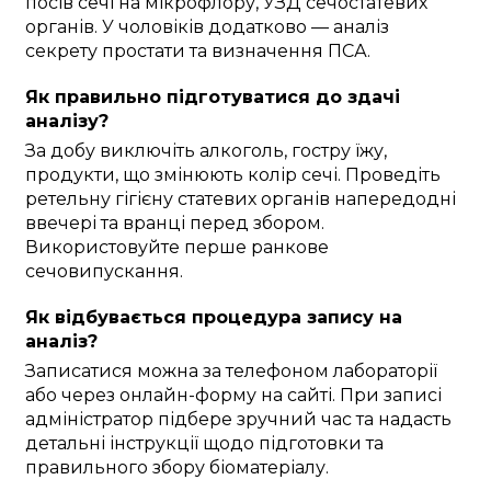
посів сечі на мікрофлору, УЗД сечостатевих
органів. У чоловіків додатково — аналіз
секрету простати та визначення ПСА.
Як правильно підготуватися до здачі
аналізу?
За добу виключіть алкоголь, гостру їжу,
продукти, що змінюють колір сечі. Проведіть
ретельну гігієну статевих органів напередодні
ввечері та вранці перед збором.
Використовуйте перше ранкове
сечовипускання.
Як відбувається процедура запису на
аналіз?
Записатися можна за телефоном лабораторії
або через онлайн-форму на сайті. При записі
адміністратор підбере зручний час та надасть
детальні інструкції щодо підготовки та
правильного збору біоматеріалу.