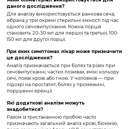
даного дослідження?
Для аналізу використовується ранкова сеча,
зібрана у три окремі стерильні ємності під час
одного сечовипускання. Кожна порція
становить 20-30 мл для першої та третьої, 100-
150 мл для другої порції.
При яких симптомах лікар може призначити
це дослідження?
Аналіз призначається при болях та різях при
сечовипусканні, частих позивах, зміні кольору
сечі, появі крові або гною. У чоловіків — при
підозрі на простатит, болях у промежині,
порушенні ерекції.
Які додаткові аналізи можуть
знадобитися?
Разом із тристаканною пробою часто
призначають загальний аналіз крові, біохімію,