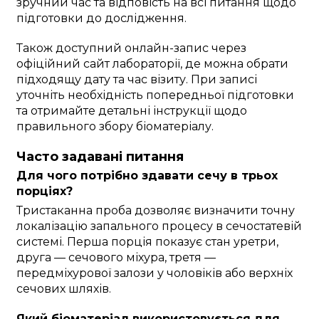
зручний час та відповість на всі питання щодо
підготовки до дослідження.
Також доступний онлайн-запис через
офіційний сайт лабораторії, де можна обрати
підходящу дату та час візиту. При записі
уточніть необхідність попередньої підготовки
та отримайте детальні інструкції щодо
правильного збору біоматеріалу.
Часто задавані питання
Для чого потрібно здавати сечу в трьох
порціях?
Тристаканна проба дозволяє визначити точну
локалізацію запального процесу в сечостатевій
системі. Перша порція показує стан уретри,
друга — сечового міхура, третя —
передміхурової залози у чоловіків або верхніх
сечових шляхів.
Який біоматеріал використовується для