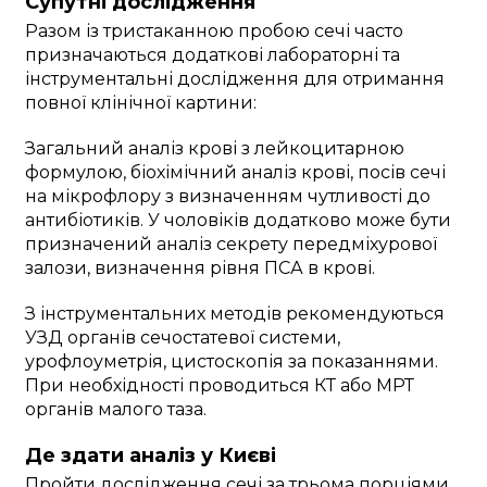
Супутні дослідження
Разом із тристаканною пробою сечі часто
призначаються додаткові лабораторні та
інструментальні дослідження для отримання
повної клінічної картини:
Загальний аналіз крові з лейкоцитарною
формулою, біохімічний аналіз крові, посів сечі
на мікрофлору з визначенням чутливості до
антибіотиків. У чоловіків додатково може бути
призначений аналіз секрету передміхурової
залози, визначення рівня ПСА в крові.
З інструментальних методів рекомендуються
УЗД органів сечостатевої системи,
урофлоуметрія, цистоскопія за показаннями.
При необхідності проводиться КТ або МРТ
органів малого таза.
Де здати аналіз у Києві
Пройти дослідження сечі за трьома порціями