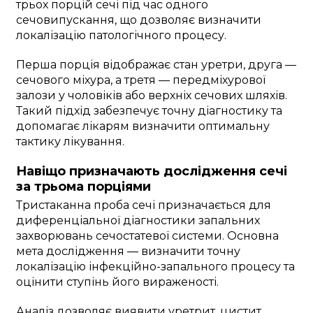
трьох порцій сечі під час одного
сечовипускання, що дозволяє визначити
локалізацію патологічного процесу.
Перша порція відображає стан уретри, друга —
сечового міхура, а третя — передміхурової
залози у чоловіків або верхніх сечових шляхів.
Такий підхід забезпечує точну діагностику та
допомагає лікарям визначити оптимальну
тактику лікування.
Навіщо призначають дослідження сечі
за трьома порціями
Тристаканна проба сечі призначається для
диференціальної діагностики запальних
захворювань сечостатевої системи. Основна
мета дослідження — визначити точну
локалізацію інфекційно-запального процесу та
оцінити ступінь його вираженості.
Аналіз дозволяє виявити уретрит, цистит,