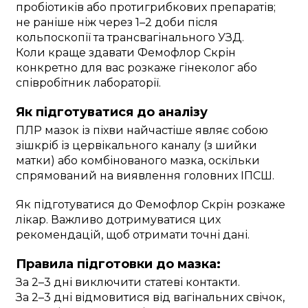
пробіотиків або протигрибкових препаратів;
не раніше ніж через 1–2 доби після
кольпоскопії та трансвагінального УЗД.
Коли краще здавати Фемофлор Скрін
конкретно для вас розкаже гінеколог або
співробітник лабораторії.
Як підготуватися до аналізу
ПЛР мазок із піхви найчастіше являє собою
зішкріб із цервікального каналу (з шийки
матки) або комбінованого мазка, оскільки
спрямований на виявлення головних ІПСШ.
Як підготуватися до Фемофлор Скрін розкаже
лікар. Важливо дотримуватися цих
рекомендацій, щоб отримати точні дані.
Правила підготовки до мазка:
За 2–3 дні виключити статеві контакти.
За 2–3 дні відмовитися від вагінальних свічок,