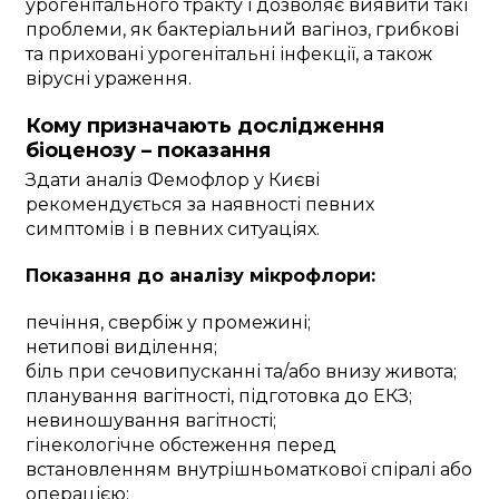
урогенітального тракту і дозволяє виявити такі
проблеми, як бактеріальний вагіноз, грибкові
та приховані урогенітальні інфекції, а також
вірусні ураження.
Кому призначають дослідження
біоценозу – показання
Здати аналіз Фемофлор у Києві
рекомендується за наявності певних
симптомів і в певних ситуаціях.
Показання до аналізу мікрофлори:
печіння, свербіж у промежині;
нетипові виділення;
біль при сечовипусканні та/або внизу живота;
планування вагітності, підготовка до ЕКЗ;
невиношування вагітності;
гінекологічне обстеження перед
встановленням внутрішньоматкової спіралі або
операцією;