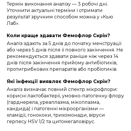
Термін виконання аналізу — 3 робочі дні.
Уточнити актуальні терміни і отримати
результат зручним способом можна у «Кью
Лаб».
Коли краще здавати Фемофлор Скрін?
Аналіз здають за 5 днів до початку менструації
або через 5 днів після її повного закінчення. Не
рекомендується здавати раніше ніж через 14
днів після закінчення прийому антибіотиків,
протигрибкових препаратів або пробіотиків.
Які інфекції виявляє Фемофлор Скрін?
Аналіз визначає повний спектр мікрофлори:
корисні лактобактерії, умовно-патогенну флору
(гарднерела, уреаплазма, мікоплазма,
кандида) і патогенні мікроорганізми —
хламідії, гонококи, трихомонади, віруси
герпесу HSV 1/2 та цитомегаловірус.