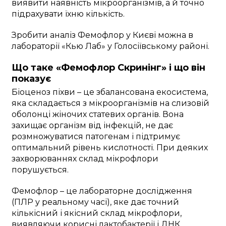
виявити наявність мікроорганізмів, а й точно
підрахувати їхню кількість.
Зробити аналіз Фемофлор у Києві можна в
лабораторії «Кью Лаб» у Голосіївському районі.
Що таке «Фемофлор Скринінг» і що він
показує
Біоценоз піхви – це збалансована екосистема,
яка складається з мікроорганізмів на слизовій
оболонці жіночих статевих органів. Вона
захищає організм від інфекцій, не дає
розмножуватися патогенам і підтримує
оптимальний рівень кислотності. При деяких
захворюваннях склад мікрофлори
порушується.
Фемофлор – це лабораторне дослідження
(ПЛР у реальному часі), яке дає точний
кількісний і якісний склад мікрофлори,
виявляючи корисні лактобактерії і ДНК