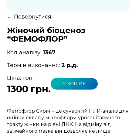
←
Повернутися
Жіночий біоценоз
“ФЕМОФЛОР”
Код аналізу:
1367
Термін виконання:
2 р.д.
Ціна:
грн.
У КОШИК
1300 грн.
Фемофлор Скрін – це сучасний ПЛР-аналіз для
оцінки складу мікрофлори урогенітального
тракту жінки на рівні ДНК. На відміну від
звичайного мазка він дозволяє не лише