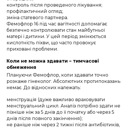
контроль після проведеного лікування;
профілактичний огляд;
зміна статевого партнера.
Фемофлор 16 під час вагітності допомагає
безпечно контролювати стан майбутньої
матері і дитини. У цей період змінюється
кислотність піхви, що часто провокує
приховані проблеми.
Коли не можна здавати – тимчасові
обмеження
Плануючи Фемофлор, коли здавати точно
розкаже гінеколог. Абсолютних протипоказань
немає. До відносних належать:
менструація (дуже важливо враховувати
менструальний цикл. Аналіз потрібно здати не
пізніше ніж за 5 днів до її початку або через 5
днів після повного закінчення);
не раніше ніж через 2 тижні після антибіотиків,