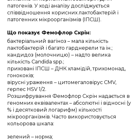
патогенів. У ході аналізу досліджується
співвідношення корисних лактобактерій і
патогенних мікроорганізмів (ІПСШ).
Що показує Фемофлор Скрін:
бактеріальний вагіноз – мала кількість
лактобактерій і багато гарднерели та ін.;
кандидоз (молочницю) – надто велика
кількість Candida spp.;
приховані ІПСШ – ДНК хламідій, трихомонад,
гонококів;
вірусні ураження – цитомегаловірус CMV,
герпес HSV 1/2.
Розшифрування Фемофлор Скрін надається в
геномних еквівалентах – абсолютні і відносні (у
% і десятковий логарифм) кількості
мікроорганізмів. Часто використовується
кольорова шкала:
зелений – норма;