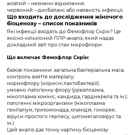
жовтий – незначні відхилення;
червоний – дисбаланс або наявність інфекції.
Що входить до дослідження жіночого
біоценозу – список показників
Які інфекції входять до Фемофлор Скрін? Це
якісно-кількісний ПЛР-аналіз, який надає
докладний звіт про стан мікрофлори.
Що включає Фемофлор Скрін:
базові показники: загальна бактеріальна маса,
контроль взяття матеріалу;
нормофлору (корисні лактобактерії);
умовно-патогенну флору (уреаплазма,
мікоплазма хомініс, кандида, гарднерела та ін.);
патогенні мікроорганізми (мікоплазма
геніталіум, трихомонада, хламідія, гонорея,
віруси простого герпесу, цитомегаловірус та
ін.)
Цей аналіз дає точну картину біоценозу