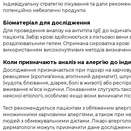
індивідуальну стратегію лікування та дати рекоме
потенційно небезпечні продукти.
Біоматеріал для дослідження
Для проведення аналізу на антитіла IgE до індича
пацієнта. Забір крові здійснюється з ліктьової вени 
розділювальним гелем. Отримана сироватка крові п
використанням високочутливих методів визначення
Коли призначають аналіз на алергію до інд
Дослідження призначається при підозрі на харчов
реакціями (кропив’янка, атопічний дерматит), 
(нудота, блювання, діарея, болі в животі) або рес
вживання м’яса індички. Показанням слугують так
неясної етіології, особливо якщо вони виникали піс
Тест рекомендується пацієнтам з обтяженим алерго
множинними харчовими алергіями, а також при не
людей з обмежувальними дієтами. Лікарі-алерголог
дерматологи можуть призначити дане дослідженн