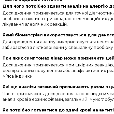
Для чого потрібно здавати аналіз на алергію д
Дослідження призначається для точної діагностики 
особливо важливо при складанні елімінаційних дієт 
лікування алергічних реакцій.
Який біоматеріал використовується для даног
Для проведення аналізу використовується венозна к
забирається з ліктьової вени у спеціальну пробірк
При яких симптомах лікар може призначити цей
Дослідження призначається при шкірних реакціях
респіраторних порушеннях або анафілактичних реа
м’яса індички.
Які ще аналізи зазвичай призначають разом з 
Часто призначають дослідження на інші види м’яса
аналіз крові з еозинофілами, загальний імуноглобул
Як потрібно готуватися до здачі крові на антиті