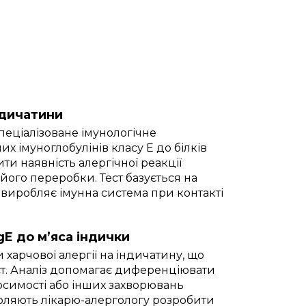
ндичатини
спеціалізоване імунологічне
 імуноглобулінів класу E до білків
и наявність алергічної реакції
 його переробки. Тест базується на
 виробляє імунна система при контакті
E до м’яса індички
харчової алергії на індичатину, що
єт. Аналіз допомагає диференціювати
осимості або інших захворювань
воляють лікарю-алергологу розробити