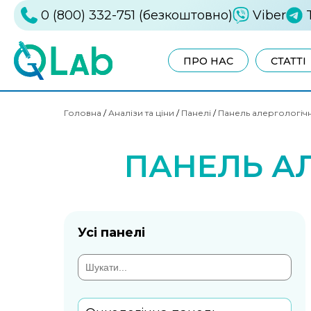
0 (800) 332-751 (безкоштовно)
Viber
ПРО НАС
СТАТТІ
Головна
/
Аналізи та ціни
/
Панелі
/
Панель алергологіч
ПАНЕЛЬ А
Усі панелі