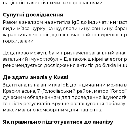
пацієнтів з алергічними захворюваннями.
Супутні дослідження
Разом з аналізом на антитіла IgE до індичатини ча
види м’яса: курку, качку, яловичину, свинину, ба
харчових алергенів, що включає найпоширеніші пр
горіхи, злаки.
Додатково можуть бути призначені загальний аналі
загальний імуноглобулін E, а також шкірні алергоп
рекомендується дослідження антитіл до білків інших
Де здати аналіз у Києві
Здати аналіз на антитіла IgE до індичатини можна в 
Красилівська, 7 (Голосіївський район, метро “Голосі
сучасним обладнанням для проведення імунологіч
точність результатів. Зручне розташування поблизу
максимально комфортним для пацієнтів.
Як правильно підготуватися до аналізу