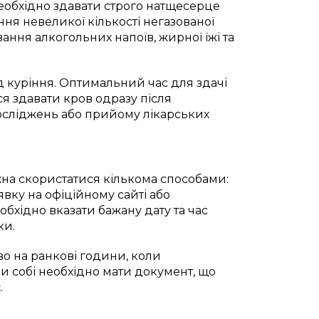
еобхідно здавати строго натщесерце
ня невеликої кількості негазованої
ання алкогольних напоїв, жирної їжі та
д куріння. Оптимальний час для здачі
ся здавати кров одразу після
осліджень або прийому лікарських
жна скористатися кількома способами:
вку на офіційному сайті або
обхідно вказати бажану дату та час
ки.
о на ранкові години, коли
и собі необхідно мати документ, що
.