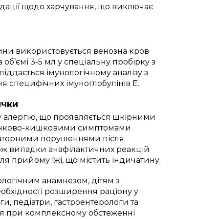
ндації щодо харчування, що виключає
тини використовується венозна кров
в об’ємі 3-5 мл у спеціальну пробірку з
іддається імунологічному аналізу з
 специфічних імуноглобулінів E.
ички
у алергію, що проявляється шкірними
шлунково-кишковими симптомами
піраторними порушеннями після
ож випадки анафілактичних реакцій
ля прийому їжі, що містить індичатину.
логічним анамнезом, дітям з
обхідності розширення раціону у
и, педіатри, гастроентерологи та
я при комплексному обстеженні