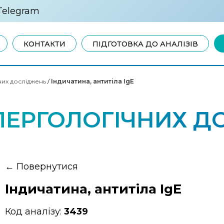
Telegram
КОНТАКТИ
ПІДГОТОВКА ДО АНАЛІЗІВ
них досліджень
/
Індичатина, антитіла IgE
ЛЕРГОЛОГІЧНИХ Д
←
Повернутися
Індичатина, антитіла IgE
Код аналізу:
3439