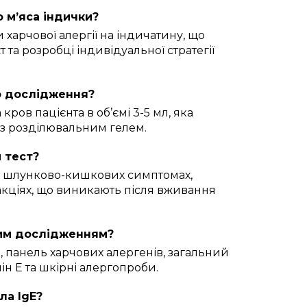
о м’яса індички?
харчової алергії на індичатину, що
та розробці індивідуальної стратегії
о дослідження?
ров пацієнта в об’ємі 3-5 мл, яка
у з розділювальним гелем.
 тест?
, шлунково-кишкових симптомах,
кціях, що виникають після вживання
цим дослідженням?
, панель харчових алергенів, загальний
ін E та шкірні алергопроби.
ла IgE?