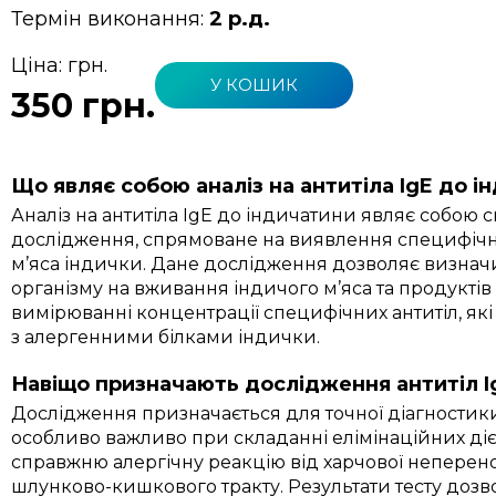
Термін виконання:
2 р.д.
Ціна:
грн.
У КОШИК
350 грн.
Що являє собою аналіз на антитіла IgE до і
Аналіз на антитіла IgE до індичатини являє собою 
дослідження, спрямоване на виявлення специфічних
м’яса індички. Дане дослідження дозволяє визначит
організму на вживання індичого м’яса та продуктів
вимірюванні концентрації специфічних антитіл, які
з алергенними білками індички.
Навіщо призначають дослідження антитіл Ig
Дослідження призначається для точної діагностики 
особливо важливо при складанні елімінаційних ді
справжню алергічну реакцію від харчової неперен
шлунково-кишкового тракту. Результати тесту доз