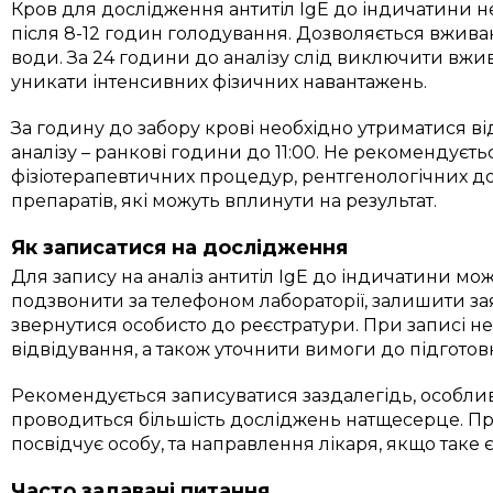
Кров для дослідження антитіл IgE до індичатини н
після 8-12 годин голодування. Дозволяється вживан
води. За 24 години до аналізу слід виключити вжив
уникати інтенсивних фізичних навантажень.
За годину до забору крові необхідно утриматися ві
аналізу – ранкові години до 11:00. Не рекомендуєть
фізіотерапевтичних процедур, рентгенологічних д
препаратів, які можуть вплинути на результат.
Як записатися на дослідження
Для запису на аналіз антитіл IgE до індичатини мо
подзвонити за телефоном лабораторії, залишити зая
звернутися особисто до реєстратури. При записі не
відвідування, а також уточнити вимоги до підготов
Рекомендується записуватися заздалегідь, особлив
проводиться більшість досліджень натщесерце. Пр
посвідчує особу, та направлення лікаря, якщо таке є
Часто задавані питання