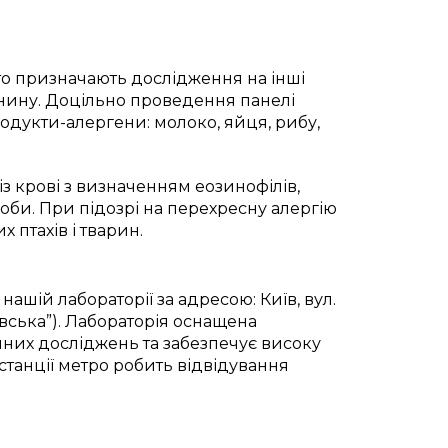
сто призначають дослідження на інші
ранину. Доцільно проведення панелі
одукти-алергени: молоко, яйця, рибу,
з крові з визначенням еозинофілів,
роби. При підозрі на перехресну алергію
 птахів і тварин.
нашій лабораторії за адресою: Київ, вул.
ївська”). Лабораторія оснащена
них досліджень та забезпечує високу
 станції метро робить відвідування