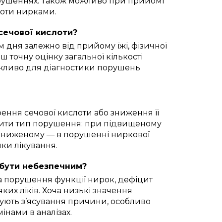
орушеннях. Також можливо при прийомі
лоти нирками.
 сечової кислоти?
 дня залежно від прийому їжі, фізичної
ш точну оцінку загальної кількості
ажливо для діагностики порушень
ення сечової кислоти або зниження її
чити тип порушення: при підвищеному
 зниженому — в порушенні ниркової
ики лікування.
і бути небезпечним?
а порушення функції нирок, дефіцит
ких ліків. Хоча низькі значення
бують з’ясування причини, особливо
нами в аналізах.