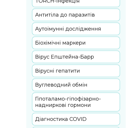
TORCH-інфекція
Антитіла до паразитів
Аутоімунні дослідження
Біохімічні маркери
Вірус Епштейна-Барр
Вірусні гепатити
Вуглеводний обмін
Гіпоталамо-гіпофізарно-
надниркові гормони
Діагностика COVID