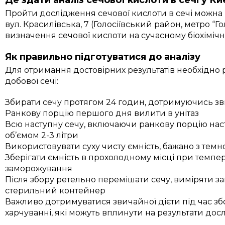
Пройти дослідження сечової кислоти в сечі можна в
вул. Красилівська, 7 (Голосіївський район, метро “Г
визначення сечової кислоти на сучасному біохімічн
Як правильно підготуватися до аналізу
Для отримання достовірних результатів необхідно
добової сечі:
Збирати сечу протягом 24 годин, дотримуючись з
Ранкову порцію першого дня вилити в унітаз
Всю наступну сечу, включаючи ранкову порцію наст
об’ємом 2-3 літри
Використовувати суху чисту ємність, бажано з темн
Зберігати ємність в прохолодному місці при темпер
заморожування
Після збору ретельно перемішати сечу, виміряти заг
стерильний контейнер
Важливо дотримуватися звичайної дієти під час збо
харчуванні, які можуть вплинути на результати дос