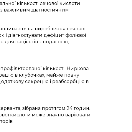
ьної кількості сечової кислоти
ліз важливим діагностичним
 впливають на вироблення сечової
к і діагностувати дефіцит фолієвої
е для пацієнтів з подагрою,
 профільтрованої кількості. Ниркова
рацію в клубочках, майже повну
додаткову секрецію і реабсорбцію в
ерванта, зібрана протягом 24 годин.
ової кислоти може значно варіювати
торів.