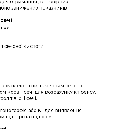
 для отримання достовірних
хибно занижених показників.
сечі
іях:
я сечової кислоти
 в комплексі з визначенням сечової
ом крові і сечі для розрахунку кліренсу.
літів, pH сечі.
тгенографія або КТ для виявлення
и підозрі на подагру.
єві