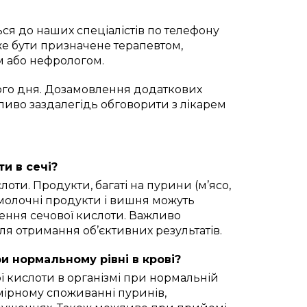
ться до наших спеціалістів по телефону
же бути призначене терапевтом,
м або нефрологом.
чого дня. Дозамовлення додаткових
ливо заздалегідь обговорити з лікарем
и в сечі?
лоти. Продукти, багаті на пурини (м’ясо,
як молочні продукти і вишня можуть
ення сечової кислоти. Важливо
для отримання об’єктивних результатів.
и нормальному рівні в крові?
ї кислоти в організмі при нормальній
дмірному споживанні пуринів,