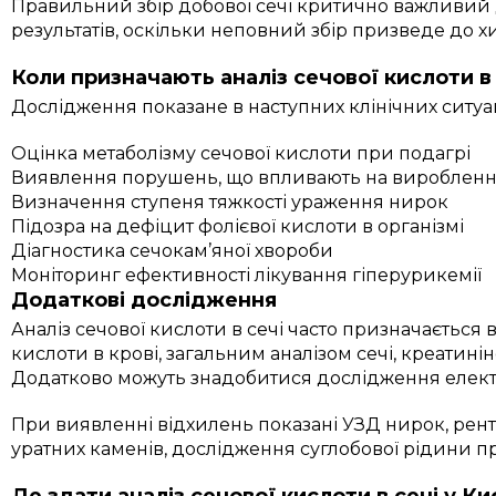
Правильний збір добової сечі критично важливий
результатів, оскільки неповний збір призведе до 
Коли призначають аналіз сечової кислоти в 
Дослідження показане в наступних клінічних ситуац
Оцінка метаболізму сечової кислоти при подагрі
Виявлення порушень, що впливають на виробленн
Визначення ступеня тяжкості ураження нирок
Підозра на дефіцит фолієвої кислоти в організмі
Діагностика сечокам’яної хвороби
Моніторинг ефективності лікування гіперурикемії
Додаткові дослідження
Аналіз сечової кислоти в сечі часто призначається
кислоти в крові, загальним аналізом сечі, креатинін
Додатково можуть знадобитися дослідження електро
При виявленні відхилень показані УЗД нирок, рен
уратних каменів, дослідження суглобової рідини пр
Де здати аналіз сечової кислоти в сечі у Ки