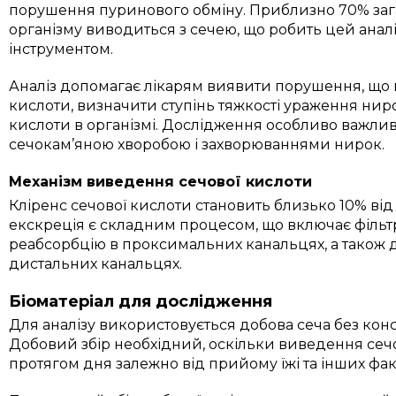
порушення пуринового обміну. Приблизно 70% загал
організму виводиться з сечею, що робить цей ана
інструментом.
Аналіз допомагає лікарям виявити порушення, що
кислоти, визначити ступінь тяжкості ураження ниро
кислоти в організмі. Дослідження особливо важлив
сечокам’яною хворобою і захворюваннями нирок.
Механізм виведення сечової кислоти
Кліренс сечової кислоти становить близько 10% від
екскреція є складним процесом, що включає фільт
реабсорбцію в проксимальних канальцях, а також 
дистальних канальцях.
Біоматеріал для дослідження
Для аналізу використовується добова сеча без конс
Добовий збір необхідний, оскільки виведення сеч
протягом дня залежно від прийому їжі та інших фак