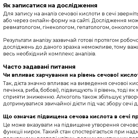
Як записатися на дослідження
Для запису на аналіз сечової кислоти в сечі зверні
або через онлайн-форму на сайті. Дослідження мо
ревматологом, гінекологом, гепатологом, онколого
Результати аналізу зазвичай готові протягом робо
досліджень до даного зразка неможливе, тому важ
весь необхідний комплекс аналізів.
Часто задавані питання
Чи впливає харчування на рівень сечової кислот
Так, дієта значно впливає на виведення сечової кис
печінка, риба, бобові), підвищують її рівень, тоді 
сприяти зниженню. Алкоголь також збільшує утвор
дотримуватися звичайної дієти під час збору сечі 
Що означає підвищена сечова кислота в сечі пр
Це може вказувати на підвищене утворення сечово
функції нирок. Такий стан спостерігається при на