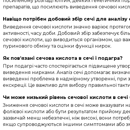
посиленому розпаді клітин, деяких генетичних п
препаратів, що посилюють виведення сечової кис
Навіщо потрібен добовий збір сечі для аналізу
Виведення сечової кислоти значно варіює протягом
активності, часу доби. Добовий збір забезпечує біль
сечової кислоти, що виводиться організмом, що в
пуринового обміну та оцінки функції нирок.
Як пов’язані сечова кислота в сечі і подагра?
При подагрі часто спостерігається підвищене утвор
виведення нирками. Аналіз сечі допомагає визна
виведенні проблема в надмірному утворенні, при
екскреції. Це важливо для вибору правильної такт
Чи може низький рівень сечової кислоти в сеч
Зниження сечової кислоти в сечі може вказувати н
фолієвої кислоти або бути результатом прийому дея
зазвичай менш небезпечні, ніж високі, вони потре
якщо супроводжуються іншими симптомами або змі