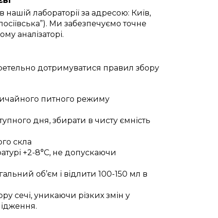
 нашій лабораторії за адресою: Київ,
олосіївська”). Ми забезпечуємо точне
ому аналізаторі.
 ретельно дотримуватися правил збору
вичайного питного режиму
упного дня, збирати в чисту ємність
ого скла
атурі +2-8°С, не допускаючи
альний об’єм і відлити 100-150 мл в
ру сечі, уникаючи різких змін у
лідження.