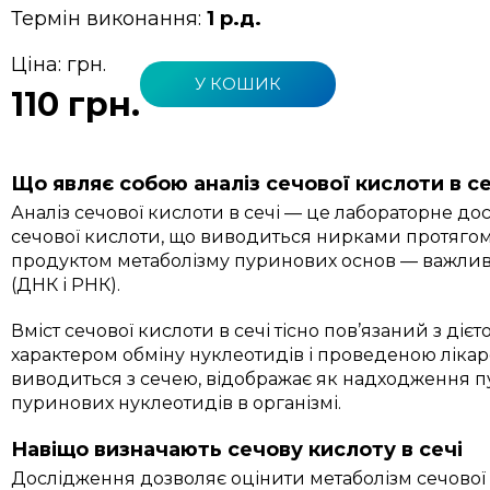
Термін виконання:
1 р.д.
Ціна:
грн.
У КОШИК
110 грн.
Що являє собою аналіз сечової кислоти в се
Аналіз сечової кислоти в сечі — це лабораторне дос
сечової кислоти, що виводиться нирками протягом
продуктом метаболізму пуринових основ — важлив
(ДНК і РНК).
Вміст сечової кислоти в сечі тісно пов’язаний з ді
характером обміну нуклеотидів і проведеною лікар
виводиться з сечею, відображає як надходження пу
пуринових нуклеотидів в організмі.
Навіщо визначають сечову кислоту в сечі
Дослідження дозволяє оцінити метаболізм сечової 