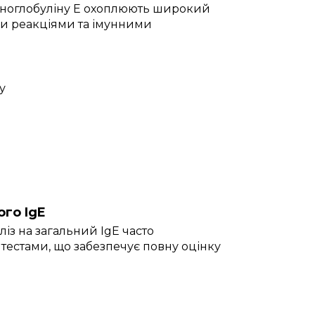
муноглобуліну E охоплюють широкий
ими реакціями та імунними
у
ого IgE
ліз на загальний IgE часто
тестами, що забезпечує повну оцінку