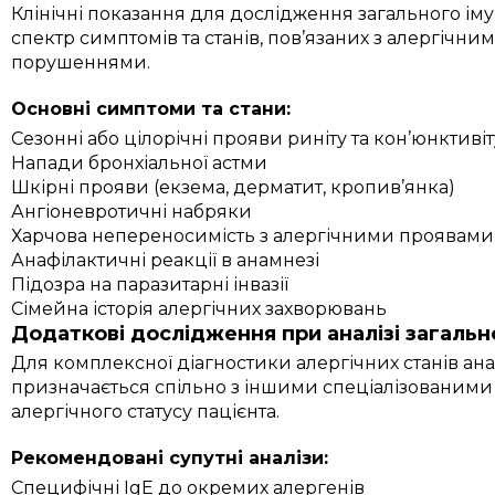
Клінічні показання для дослідження загального і
спектр симптомів та станів, пов’язаних з алергічн
порушеннями.
Основні симптоми та стани:
Сезонні або цілорічні прояви риніту та кон’юнктивіт
Напади бронхіальної астми
Шкірні прояви (екзема, дерматит, кропив’янка)
Ангіоневротичні набряки
Харчова непереносимість з алергічними проявами
Анафілактичні реакції в анамнезі
Підозра на паразитарні інвазії
Сімейна історія алергічних захворювань
Додаткові дослідження при аналізі загальн
Для комплексної діагностики алергічних станів ана
призначається спільно з іншими спеціалізованими 
алергічного статусу пацієнта.
Рекомендовані супутні аналізи:
Специфічні IgE до окремих алергенів