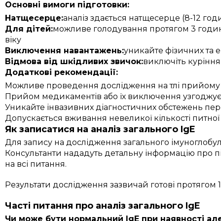
Основні вимоги підготовки:
Натщесерце:
аналіз здається натщесерце (8-12 годин
Для дітей:
можливе голодування протягом 3 годин 
віку
Виключення навантажень:
уникайте фізичних та 
Відмова від шкідливих звичок:
виключіть куріння
Додаткові рекомендації:
Можливе проведення дослідження на тлі прийому 
Прийом медикаментів або їх виключення узгоджує
Уникайте інвазивних діагностичних обстежень пер
Допускається вживання невеликої кількості питної
Як записатися на аналіз загального IgE
Для запису на дослідження загального імуноглобулі
Консультанти нададуть детальну інформацію про під
на всі питання.
Результати дослідження зазвичай готові протягом 1
Часті питання про аналіз загального IgE
Чи може бути нормальний IgE при наявності але