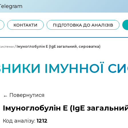
Telegram
КОНТАКТИ
ПІДГОТОВКА ДО АНАЛІЗІВ
системи
/
Імуноглобулін E (IgЕ загальний, сироватка)
НИКИ ІМУННОЇ С
←
Повернутися
Імуноглобулін E (IgЕ загальни
Код аналізу:
1212