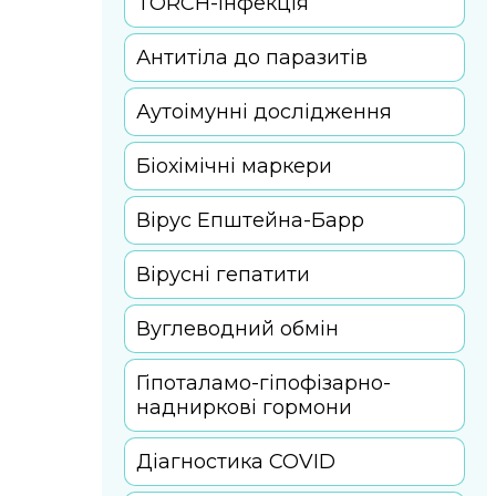
TORCH-інфекція
Антитіла до паразитів
Аутоімунні дослідження
Біохімічні маркери
Вірус Епштейна-Барр
Вірусні гепатити
Вуглеводний обмін
Гіпоталамо-гіпофізарно-
надниркові гормони
Діагностика COVID