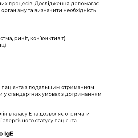
чних процесів. Дослідження допомагає
 організму та визначити необхідність
тма, риніт, кон’юнктивіт)
нці
і пацієнта з подальшим отриманням
ени у стандартних умовах з дотриманням
лінів класу E та дозволяє отримати
ї алергічного статусу пацієнта.
о IgE