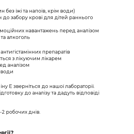
 без їжі та напоїв, крім води)
до забору крові для дітей раннього
емоційних навантажень перед аналізом
 та алкоголь
антигістамінних препаратів
ться з лікуючим лікарем
ед аналізом
 води
ну E зверніться до нашої лабораторії.
готовку до аналізу та дадуть відповіді
-2 робочих днів.
ргії?