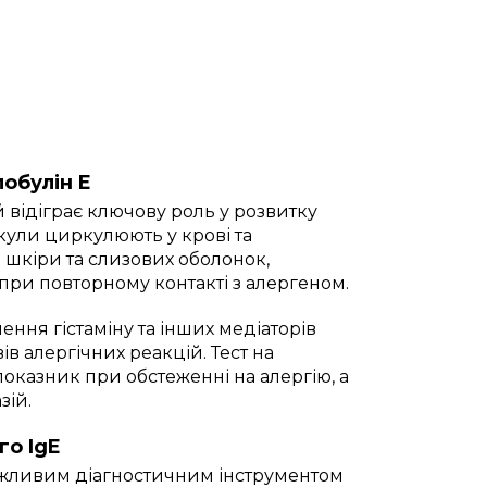
лобулін E
ий відіграє ключову роль у розвитку
екули циркулюють у крові та
в шкіри та слизових оболонок,
ри повторному контакті з алергеном.
ення гістаміну та інших медіаторів
ів алергічних реакцій. Тест на
оказник при обстеженні на алергію, а
зій.
го IgE
важливим діагностичним інструментом