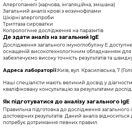
Алергопанелі (харчова, інгаляційна, змішана)
Загальний аналіз крові з еозинофілами
Шкірні алергопроби
Триптаза сироватки
Копрологічне дослідження на паразитів
Де здати аналіз на загальний IgE
Дослідження загального імуноглобуліну E доступне 
оснащеній високотехнологічним обладнанням для і
забезпечуємо високу точність результатів та швидку
Адреса лабораторії:
Київ, вул. Красилівська, 7 (Го
Наші спеціалісти мають великий досвід у діагност
кваліфіковану консультацію за результатами дослі
Як підготуватися до аналізу загального IgE
Правильна підготовка до дослідження загального 
достовірних результатів. Даний аналіз відноситься
потребує дотримання певних правил.