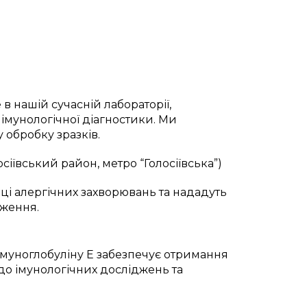
в нашій сучасній лабораторії,
мунологічної діагностики. Ми
 обробку зразків.
лосіївський район, метро “Голосіївська”)
иці алергічних захворювань та нададуть
дження.
імуноглобуліну E забезпечує отримання
 до імунологічних досліджень та