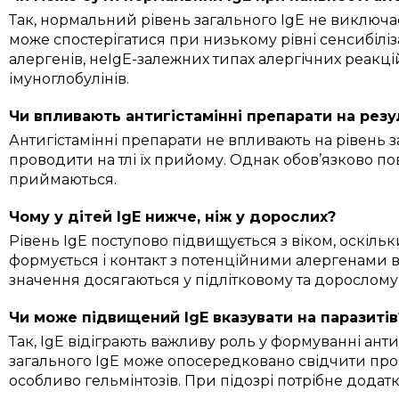
Так, нормальний рівень загального IgE не виключа
може спостерігатися при низькому рівні сенсибілізац
алергенів, неIgE-залежних типах алергічних реакц
імуноглобулінів.
Чи впливають антигістамінні препарати на резу
Антигістамінні препарати не впливають на рівень за
проводити на тлі їх прийому. Однак обов’язково п
приймаються.
Чому у дітей IgE нижче, ніж у дорослих?
Рівень IgE поступово підвищується з віком, оскіл
формується і контакт з потенційними алергенами 
значення досягаються у підлітковому та дорослому 
Чи може підвищений IgE вказувати на паразитів
Так, IgE відіграють важливу роль у формуванні ант
загального IgE може опосередковано свідчити про 
особливо гельмінтозів. При підозрі потрібне додат