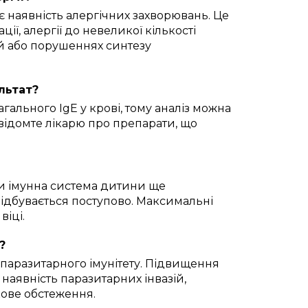
є наявність алергічних захворювань. Це
ії, алергії до невеликої кількості
ій або порушеннях синтезу
льтат?
гального IgE у крові, тому аналіз можна
овідомте лікарю про препарати, що
ьки імунна система дитини ще
відбувається поступово. Максимальні
віці.
?
ипаразитарного імунітету. Підвищення
наявність паразитарних інвазій,
кове обстеження.