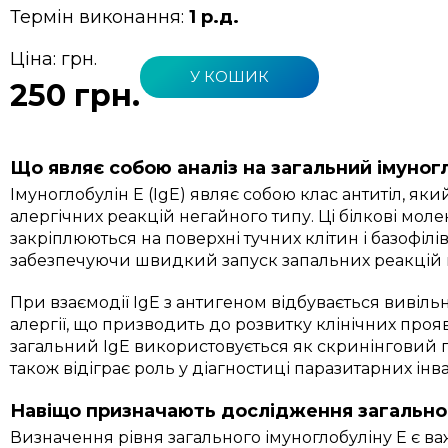
Термін виконання:
1 р.д.
Ціна:
грн.
У КОШИК
250 грн.
Що являє собою аналіз на загальний імуног
Імуноглобулін E (IgE) являє собою клас антитіл, як
алергічних реакцій негайного типу. Ці білкові мол
закріплюються на поверхні тучних клітин і базофілі
забезпечуючи швидкий запуск запальних реакцій п
При взаємодії IgE з антигеном відбувається вивільн
алергії, що призводить до розвитку клінічних прояв
загальний IgE використовується як скринінговий п
також відіграє роль у діагностиці паразитарних інва
Навіщо призначають дослідження загально
Визначення рівня загального імуноглобуліну E є 