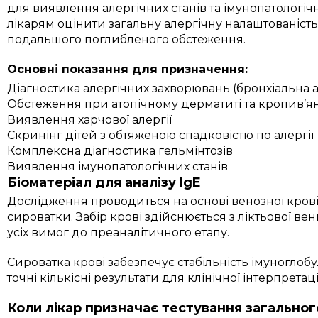
для виявлення алергічних станів та імунопатологі
лікарям оцінити загальну алергічну налаштованість
подальшого поглибленого обстеження.
Основні показання для призначення:
Діагностика алергічних захворювань (бронхіальна ас
Обстеження при атопічному дерматиті та кропив’я
Виявлення харчової алергії
Скринінг дітей з обтяженою спадковістю по алергії
Комплексна діагностика гельмінтозів
Виявлення імунопатологічних станів
Біоматеріал для аналізу IgE
Дослідження проводиться на основі венозної кров
сироватки. Забір крові здійснюється з ліктьової в
усіх вимог до преаналітичного етапу.
Сироватка крові забезпечує стабільність імуноглобу
точні кількісні результати для клінічної інтерпретаці
Коли лікар призначає тестування загальног