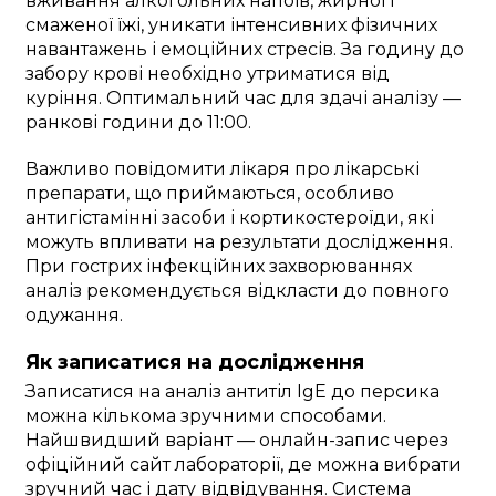
вживання алкогольних напоїв, жирної і
смаженої їжі, уникати інтенсивних фізичних
навантажень і емоційних стресів. За годину до
забору крові необхідно утриматися від
куріння. Оптимальний час для здачі аналізу —
ранкові години до 11:00.
Важливо повідомити лікаря про лікарські
препарати, що приймаються, особливо
антигістамінні засоби і кортикостероїди, які
можуть впливати на результати дослідження.
При гострих інфекційних захворюваннях
аналіз рекомендується відкласти до повного
одужання.
Як записатися на дослідження
Записатися на аналіз антитіл IgE до персика
можна кількома зручними способами.
Найшвидший варіант — онлайн-запис через
офіційний сайт лабораторії, де можна вибрати
зручний час і дату відвідування. Система