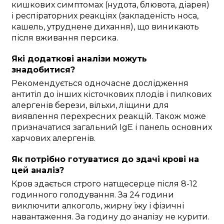
кишкових симптомах (нудота, блювота, діарея)
і респіраторних реакціях (закладеність носа,
кашель, утруднене дихання), що виникають
після вживання персика.
Які додаткові аналізи можуть
знадобитися?
Рекомендується одночасне дослідження
антитіл до інших кісточкових плодів і пилкових
алергенів берези, вільхи, ліщини для
виявлення перехресних реакцій. Також може
призначатися загальний IgE і панель основних
харчових алергенів.
Як потрібно готуватися до здачі крові на
цей аналіз?
Кров здається строго натщесерце після 8-12
годинного голодування. За 24 години
виключити алкоголь, жирну їжу і фізичні
навантаження. За годину до аналізу не курити.