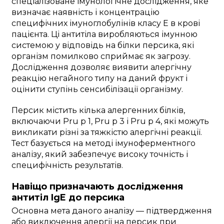
спеціалізоване імунологічне дослідження, яке
визначає наявність і концентрацію
специфічних імуноглобулінів класу E в крові
пацієнта. Ці антитіла виробляються імунною
системою у відповідь на білки персика, які
організм помилково сприймає як загрозу.
Дослідження дозволяє виявити алергічну
реакцію негайного типу на даний фрукт і
оцінити ступінь сенсибілізації організму.
Персик містить кілька алергенних білків,
включаючи Pru p 1, Pru p 3 і Pru p 4, які можуть
викликати різні за тяжкістю алергічні реакції.
Тест базується на методі імуноферментного
аналізу, який забезпечує високу точність і
специфічність результатів.
Навіщо призначають дослідження
антитіл IgE до персика
Основна мета даного аналізу — підтвердження
або виключення алергії на персик при