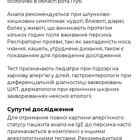
особливо в області рота і губ.
Аналіз рекомендується при шлунково-
кишкових симптомах: нудоті, блювоті, діареї,
болях у животі, що виникають протягом
кількох годин після вживання персика.
Респіраторні прояви, такі як закладеність носа,
чхання, кашель, утруднене дихання, також є
показанням для проведення дослідження.
Тест призначають педіатри при підозрі на
харчову алергію у дітей, гастроентерологи при
диференціальній діагностиці захворювань
ШКТ, дерматологи при хронічних шкірних
захворюваннях неясної етіології.
Супутні дослідження
Для отримання повної картини алергічного
статусу пацієнта аналіз на IgE до персика часто
призначається в комплексі з іншими
алергологічними тестами. Рекомендується