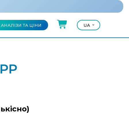
АНАЛІЗИ ТА ЦІНИ
UA
UA
RU
АРР
ькісно)