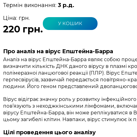
Термін виконання:
3 р.д.
Ціна:
грн.
У КОШИК
220 грн.
Про аналіз на вірус Епштейна-Барра
Аналіз на вірус Епштейна-Барра являє собою проце
визначити кількість ДНК даного вірусу в плазмі кр
полімеразної ланцюгової реакції (ПЛР). Вірус Епш
герпесвірусів, зазвичай передається повітряно-кр
людини. Його геном представлений дволанцюгов
Вірус відіграє значну роль у розвитку інфекційного
пов’язують з неходжкінськими лімфомами, включаю
вірусу Епштейна-Барра, він може реплікуватися в
цьому загибелі клітин. Навпаки, вірус стимулює їх 
Цілі проведення цього аналізу