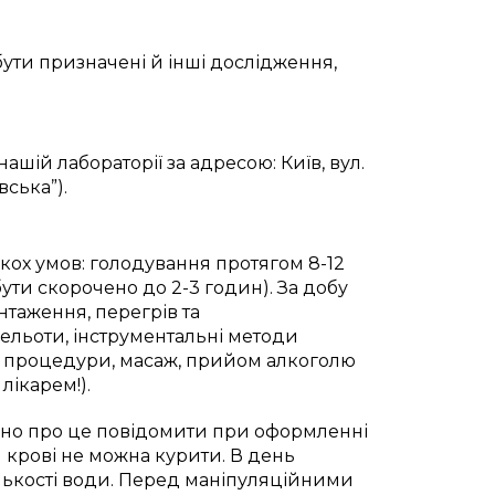
бути призначені й інші дослідження,
.
ашій лабораторії за адресою: Київ, вул.
вська”).
кох умов: голодування протягом 8-12
ути скорочено до 2-3 годин). За добу
нтаження, перегрів та
ельоти, інструментальні методи
чні процедури, масаж, прийом алкоголю
лікарем!).
дно про це повідомити при оформленні
 крові не можна курити. В день
лькості води. Перед маніпуляційними