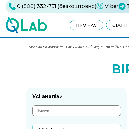
0 (800) 332-751 (безкоштовно)
Viber
ПРО НАС
СТАТТІ
Головна
/
Аналізи та ціни
/
Аналізи
/
Вірус Епштейна-Ба
ВІ
Усі аналізи