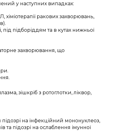
чений у наступних випадках:
, хіміотерапії ракових захворювань,
в).
 під підборіддям та в кутах нижньої
раторне захворювання, що
ари.
ння.
зма, зішкріб з ротоглотки, ліквор,
 підозрі на інфекційний мононуклеоз,
в та підозрі на ослаблення імунної