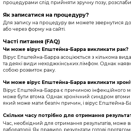
процедурами слід прийняти зручну позу, розслабит
Як записатися на процедуру?
Для запису на процедуру ви можете звернутися до
або через форму на сайті.
Часті питання (FAQ)
Чи може вірус Епштейна-Барра викликати рак?
Вірус Епштейна-Барра асоціюється з кількома вид
та деякі види неходжкінських лімфом. Однак наявні
собою розвиток раку.
Чи може вірус Епштейна-Барра викликати хроні
Вірус Епштейна-Барра є причиною інфекційного мо
може бути втома. Однак хронічний синдром втоми 
який може мати безліч причин, і вірус Епштейна-
Скільки часу потрібно для отримання результат
Час, необхідний для отримання результатів, може 
лабораторії. Як правило, результати готові протягом 