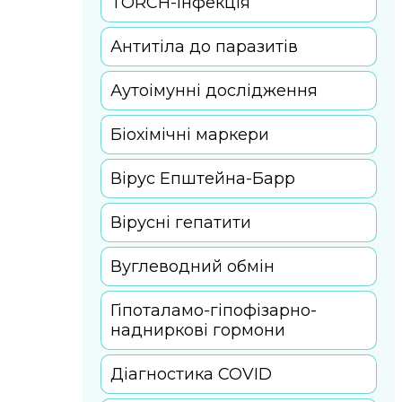
TORCH-інфекція
Антитіла до паразитів
Аутоімунні дослідження
Біохімічні маркери
Вірус Епштейна-Барр
Вірусні гепатити
Вуглеводний обмін
Гіпоталамо-гіпофізарно-
надниркові гормони
Діагностика COVID