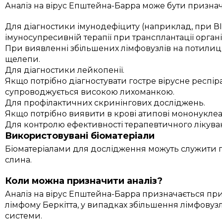
Аналіз на вірус Епштейна-Барра може бути призна
Для діагностики імунодефіциту (наприклад, при ВІЛ
імуносупресивній терапії при трансплантації органі
При виявленні збільшених лімфовузлів на потилиці,
щелепи.
Для діагностики лейкопенії.
Якщо потрібно діагностувати гостре вірусне респі
супроводжується високою лихоманкою.
Для профілактичних скринінгових досліджень.
Якщо потрібно виявити в крові атипові мононукле
Для контролю ефективності терапевтичного лікува
Використовувані біоматеріали
Біоматеріалами для дослідження можуть служити пла
слина.
Коли можна призначити аналіз?
Аналіз на вірус Епштейна-Барра призначається при
лімфому Беркітта, у випадках збільшення лімфовузлі
системи.