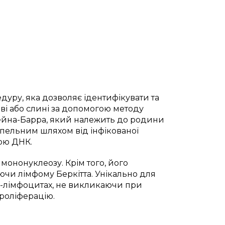
дуру, яка дозволяє ідентифікувати та
ові або слині за допомогою методу
тейна-Барра, який належить до родини
апельним шляхом від інфікованої
ою ДНК.
 мононуклеозу. Крім того, його
чи лімфому Беркітта. Унікально для
 В-лімфоцитах, не викликаючи при
проліферацію.