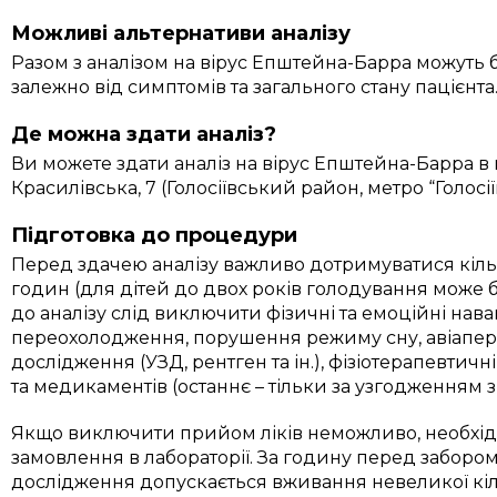
Можливі альтернативи аналізу
Разом з аналізом на вірус Епштейна-Барра можуть 
залежно від симптомів та загального стану пацієнта
Де можна здати аналіз?
Ви можете здати аналіз на вірус Епштейна-Барра в н
Красилівська, 7 (Голосіївський район, метро “Голосії
Підготовка до процедури
Перед здачею аналізу важливо дотримуватися кіль
годин (для дітей до двох років голодування може б
до аналізу слід виключити фізичні та емоційні нава
переохолодження, порушення режиму сну, авіапер
дослідження (УЗД, рентген та ін.), фізіотерапевти
та медикаментів (останнє – тільки за узгодженням з 
Якщо виключити прийом ліків неможливо, необхі
замовлення в лабораторії. За годину перед забором
дослідження допускається вживання невеликої кі