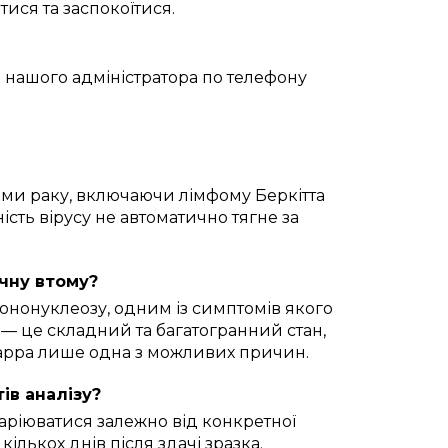
ися та заспокоїтися.
 нашого адміністратора по телефону
ами раку, включаючи лімфому Беркітта
сть вірусу не автоматично тягне за
чну втому?
нонуклеозу, одним із симптомів якого
— це складний та багатогранний стан,
Барра лише одна з можливих причин.
ів аналізу?
варіюватися залежно від конкретної
кількох днів після здачі зразка.