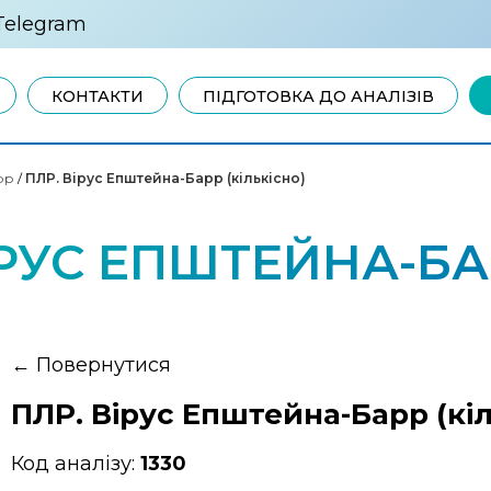
Telegram
КОНТАКТИ
ПІДГОТОВКА ДО АНАЛІЗІВ
рр
/
ПЛР. Вірус Епштейна-Барр (кількісно)
РУС ЕПШТЕЙНА-Б
←
Повернутися
ПЛР. Вірус Епштейна-Барр (кіл
Код аналізу:
1330