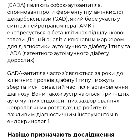
(GADA) являють собою аутоантитіла,
спрямовані проти ферменту глутамінкислої
декарбоксилази (GAD), який бере участь у
синтезі нейротрансмітера ГАМК і
експресується в бета-клітинах підшлункової
залози. Даний аналіз є ключовим маркером
для діагностики аутоімунного діабету 1 типу та
LADA (латентного аутоімунного діабету
дорослих).
GADA-антитіла часто з’являються за роки до
клінічних проявів діабету 1 типу і можуть
зберігатися тривалий час після встановлення
діагнозу. Вони також зустрічаються при інших
аутоімунних ендокринних захворюваннях і
неврологічних розладах, що робить їх
важливим діагностичним інструментом в
ендокринології.
Навіщо призначають дослідження