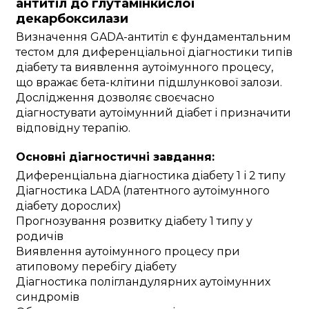
антитіл до глутамінкислої
декарбоксилази
Визначення GADA-антитіл є фундаментальним
тестом для диференціальної діагностики типів
діабету та виявлення аутоімунного процесу,
що вражає бета-клітини підшлункової залози.
Дослідження дозволяє своєчасно
діагностувати аутоімунний діабет і призначити
відповідну терапію.
Основні діагностичні завдання:
Диференціальна діагностика діабету 1 і 2 типу
Діагностика LADA (латентного аутоімунного
діабету дорослих)
Прогнозування розвитку діабету 1 типу у
родичів
Виявлення аутоімунного процесу при
атиповому перебігу діабету
Діагностика полігландулярних аутоімунних
синдромів