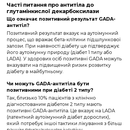
Часті питання про антитіла до
глутамінкислої декарбоксилази
Що означає позитивний результат GADA-
антитіл?
Позитивний результат вказує на аутоімунний
процес, що вражає бета-клітини підшлункової
залози. При наявності діабету це підтверджує
його аутоімунну природу (діабет 1 типу або
LADA). У здорових осіб позитивні GADA можуть
вказувати на підвищений ризик розвитку
діабету в майбутньому.
Чи можуть GADA-антитіла бути
позитивними при діабеті 2 типу?
Так, близько 10% пацієнтів з клінічно
діагностованим діабетом 2 типу мають
позитивні GADA-антитіла. Це вказує на LADA
(латентний аутоімунний діабет дорослих),
який потребує іншої тактики лікування з більш
раннім призначенням інсуліну.