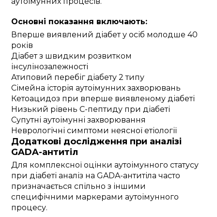
аутоімунних процесів.
Основні показання включають:
Вперше виявлений діабет у осіб молодше 40
років
Діабет з швидким розвитком
інсулінозалежності
Атиповий перебіг діабету 2 типу
Сімейна історія аутоімунних захворювань
Кетоацидоз при вперше виявленому діабеті
Низький рівень С-пептиду при діабеті
Супутні аутоімунні захворювання
Неврологічні симптоми неясної етіології
Додаткові дослідження при аналізі
GADA-антитіл
Для комплексної оцінки аутоімунного статусу
при діабеті аналіз на GADA-антитіла часто
призначається спільно з іншими
специфічними маркерами аутоімунного
процесу.