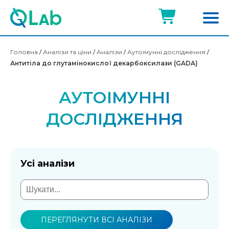
Головна
/
Аналізи та ціни
/
Аналізи
/
Аутоімунні дослідження
/
Антитіла до глутамінокислої декарбоксилази (GADA)
АУТОІМУННІ
ДОСЛІДЖЕННЯ
Усі аналізи
ПЕРЕГЛЯНУТИ ВСІ АНАЛІЗИ