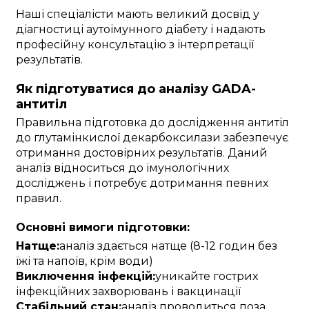
Наші спеціалісти мають великий досвід у
діагностиці аутоімунного діабету і надають
професійну консультацію з інтерпретації
результатів.
Як підготуватися до аналізу GADA-
антитіл
Правильна підготовка до дослідження антитіл
до глутамінкислої декарбоксилази забезпечує
отримання достовірних результатів. Даний
аналіз відноситься до імунологічних
досліджень і потребує дотримання певних
правил.
Основні вимоги підготовки:
Натще:
аналіз здається натще (8-12 годин без
їжі та напоїв, крім води)
Виключення інфекцій:
уникайте гострих
інфекційних захворювань і вакцинації
Стабільний стан:
аналіз проводиться поза