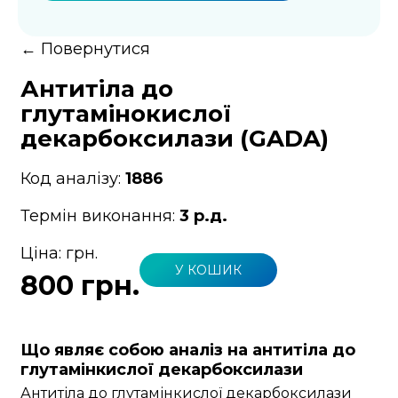
←
Повернутися
Антитіла до
глутамінокислої
декарбоксилази (GADA)
Код аналізу:
1886
Термін виконання:
3 р.д.
Ціна:
грн.
У КОШИК
800 грн.
Що являє собою аналіз на антитіла до
глутамінкислої декарбоксилази
Антитіла до глутамінкислої декарбоксилази