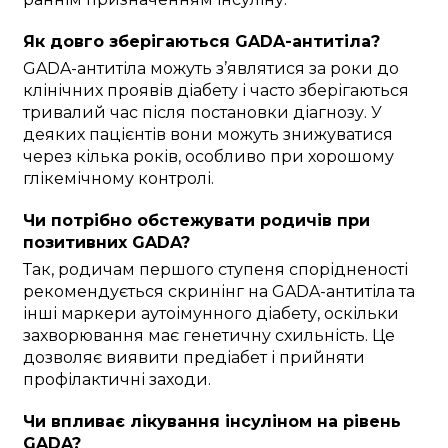
Як довго зберігаються GADA-антитіла?
GADA-антитіла можуть з’являтися за роки до
клінічних проявів діабету і часто зберігаються
тривалий час після постановки діагнозу. У
деяких пацієнтів вони можуть знижуватися
через кілька років, особливо при хорошому
глікемічному контролі.
Чи потрібно обстежувати родичів при
позитивних GADA?
Так, родичам першого ступеня спорідненості
рекомендується скринінг на GADA-антитіла та
інші маркери аутоімунного діабету, оскільки
захворювання має генетичну схильність. Це
дозволяє виявити предіабет і прийняти
профілактичні заходи.
Чи впливає лікування інсуліном на рівень
GADA?