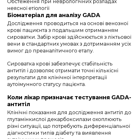
Обстеження при неврологічних розладах
неясної етіології
Біоматеріал для аналізу GADA
Дослідження проводиться на основі венозної
крові пациєнта з подальшим отриманням
сироватки. Забір крові здійснюється з ліктьової
вени в стандартних умовах з дотриманням усіх
вимог до преаналітичного етапу.
Сироватка крові забезпечує стабільність
антитіл і дозволяє отримати точні кількісні
результати для клінічної інтерпретації
аутоімунного статусу пацієнта.
Коли лікар призначає тестування GADA-
антитіл
Клінічні показання для дослідження антитіл до
глутамінкислої декарбоксилази охоплюють
різні ситуації, що потребують диференціальної
діагностики типів діабету та виявлення