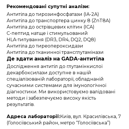
Рекомендовані супутні аналізи:
Антитіла до тирозинфосфатази (IA-2A)
Антитіла до транспортера цинку 8 (ZnT8A)
Антитіла до острівцевих клітин (ICA)
С-пептид натще і стимульований
HLA-типування (DR3, DR4, DQ2, DQ8)
Антитіла до тиреопероксидази
Антитіла до тканинної трансглутамінази
Де здати аналіз на GADA-антитіла
Дослідження антитіл до глутамінкислої
декарбоксилази доступне в нашій
спеціалізованій лабораторії, обладнаній
сучасними системами для імунологічної
діагностики. Ми використовуємо валідовані
методи і забезпечуємо високу якість
результатів.
Адреса лабораторії:
Київ, вул. Красилівська, 7
(Голосіївський район, метро “Голосіївська”)