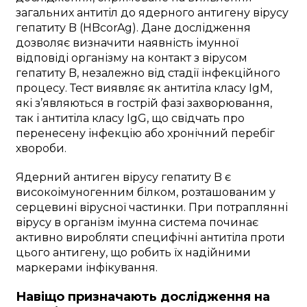
загальних антитіл до ядерного антигену вірусу
гепатиту B (HBcorAg). Дане дослідження
дозволяє визначити наявність імунної
відповіді організму на контакт з вірусом
гепатиту B, незалежно від стадії інфекційного
процесу. Тест виявляє як антитіла класу IgM,
які з’являються в гострій фазі захворювання,
так і антитіла класу IgG, що свідчать про
перенесену інфекцію або хронічний перебіг
хвороби.
Ядерний антиген вірусу гепатиту B є
високоімуногенним білком, розташованим у
серцевині вірусної частинки. При потраплянні
вірусу в організм імунна система починає
активно виробляти специфічні антитіла проти
цього антигену, що робить їх надійними
маркерами інфікування.
Навіщо призначають дослідження на