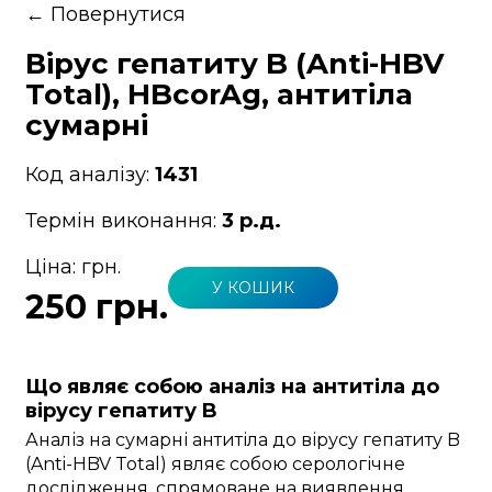
←
Повернутися
Вірус гепатиту B (Anti-HBV
Total), HBcorAg, антитіла
сумарні
Код аналізу:
1431
Термін виконання:
3 р.д.
Ціна:
грн.
У КОШИК
250 грн.
Що являє собою аналіз на антитіла до
вірусу гепатиту B
Аналіз на сумарні антитіла до вірусу гепатиту B
(Anti-HBV Total) являє собою серологічне
дослідження, спрямоване на виявлення