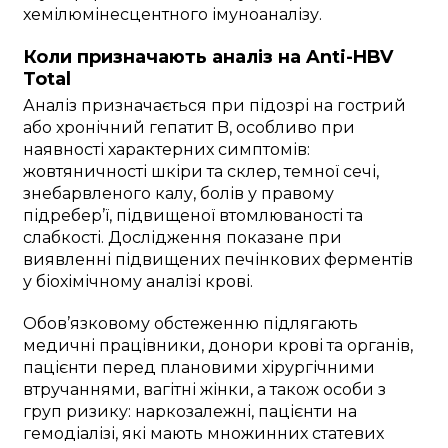
хемілюмінесцентного імуноаналізу.
Коли призначають аналіз на Anti-HBV
Total
Аналіз призначається при підозрі на гострий
або хронічний гепатит B, особливо при
наявності характерних симптомів:
жовтяничності шкіри та склер, темної сечі,
знебарвленого калу, болів у правому
підребер’ї, підвищеної втомлюваності та
слабкості. Дослідження показане при
виявленні підвищених печінкових ферментів
у біохімічному аналізі крові.
Обов’язковому обстеженню підлягають
медичні працівники, донори крові та органів,
пацієнти перед плановими хірургічними
втручаннями, вагітні жінки, а також особи з
груп ризику: наркозалежні, пацієнти на
гемодіалізі, які мають множинних статевих