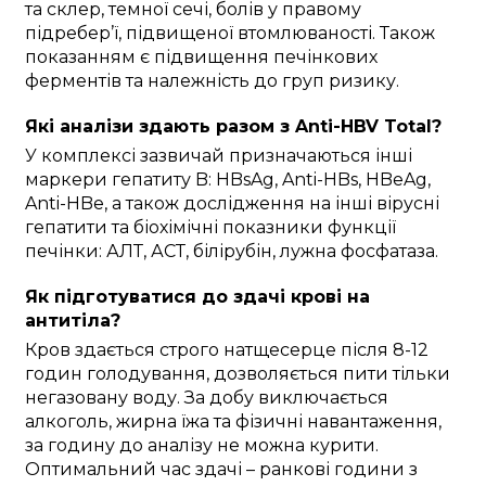
та склер, темної сечі, болів у правому
підребер’ї, підвищеної втомлюваності. Також
показанням є підвищення печінкових
ферментів та належність до груп ризику.
Які аналізи здають разом з Anti-HBV Total?
У комплексі зазвичай призначаються інші
маркери гепатиту B: HBsAg, Anti-HBs, HBeAg,
Anti-HBe, а також дослідження на інші вірусні
гепатити та біохімічні показники функції
печінки: АЛТ, АСТ, білірубін, лужна фосфатаза.
Як підготуватися до здачі крові на
антитіла?
Кров здається строго натщесерце після 8-12
годин голодування, дозволяється пити тільки
негазовану воду. За добу виключається
алкоголь, жирна їжа та фізичні навантаження,
за годину до аналізу не можна курити.
Оптимальний час здачі – ранкові години з