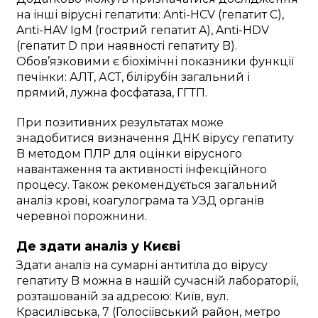
на інші вірусні гепатити: Anti-HCV (гепатит C),
Anti-HAV IgM (гострий гепатит A), Anti-HDV
(гепатит D при наявності гепатиту B).
Обов’язковими є біохімічні показники функції
печінки: АЛТ, АСТ, білірубін загальний і
прямий, лужна фосфатаза, ГГТП.
При позитивних результатах може
знадобитися визначення ДНК вірусу гепатиту
B методом ПЛР для оцінки вірусного
навантаження та активності інфекційного
процесу. Також рекомендується загальний
аналіз крові, коагулограма та УЗД органів
черевної порожнини.
Де здати аналіз у Києві
Здати аналіз на сумарні антитіла до вірусу
гепатиту B можна в нашій сучасній лабораторії,
розташованій за адресою: Київ, вул.
Красилівська, 7 (Голосіївський район, метро