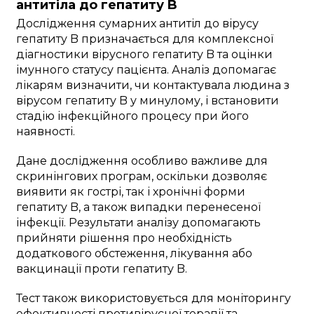
антитіла до гепатиту B
Дослідження сумарних антитіл до вірусу
гепатиту B призначається для комплексної
діагностики вірусного гепатиту B та оцінки
імунного статусу пацієнта. Аналіз допомагає
лікарям визначити, чи контактувала людина з
вірусом гепатиту B у минулому, і встановити
стадію інфекційного процесу при його
наявності.
Дане дослідження особливо важливе для
скринінгових програм, оскільки дозволяє
виявити як гострі, так і хронічні форми
гепатиту B, а також випадки перенесеної
інфекції. Результати аналізу допомагають
прийняти рішення про необхідність
додаткового обстеження, лікування або
вакцинації проти гепатиту B.
Тест також використовується для моніторингу
ефективності противірусної терапії та